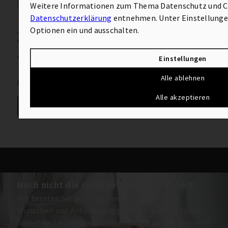
Weitere Informationen zum Thema Datenschutz und Co
72202 Nagold
Datenschutzerklärung
entnehmen. Unter Einstellungen
Ihr neues Zuhause mitten in Nagold
Optionen ein und ausschalten.
Wohnung zu mieten
Wohnfläche: ca. 62 m²
Einstellungen
Zimmer: 2.5
Alle ablehnen
Kaltmiete: 660 €
Alle akzeptieren
Mehr erfahren
Noch nicht die richtige Immobilie dabei?
Wir beraten Sie gerne zu Ihren individuellen
Wünschen und Anforderungen an Ihr neues Zuhause.
Sprechen Sie uns gerne unverbindlich zu einem ersten