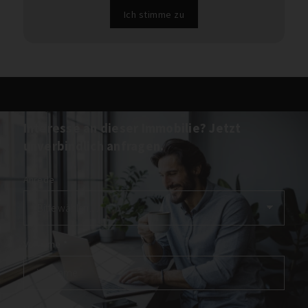
Ich stimme zu
Interesse an dieser Immobilie? Jetzt
unverbindlich anfragen.
Anrede
Vorname
*