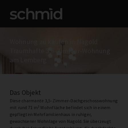
Immobilie finden
Immobilie v
Immobilie bewerten
Tippgeber werden
Energieausweis bestellen
Wohnung zu kaufen in Nagold
Traumhafte 3,5-Zimmer-Wohnung
am Lemberg
Das Objekt
Diese charmante 3,5-Zimmer-Dachgeschosswohnung
mit rund 71 m² Wohnfläche befindet sich in einem
gepflegten Mehrfamilienhaus in ruhiger,
gewachsener Wohnlage von Nagold. Sie überzeugt