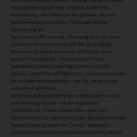
durch ihre freundliche Ausstrahlung, die durchdachte
Raumaufteilung und eine zeitlose, praktische
Ausstattung. Hier finden Sie ein Zuhause, das sich
gleichermaßen für Singles, Paare oder kleine
Familien eignet.
Bereits beim Betreten der Wohnung fällt das helle
und offene Wohnambiente auf. Der großzügige
Wohnbereich bietet ausreichend Platz für eine
gemütliche Sofaecke, einen Essbereich und
individuelle Gestaltungsmöglichkeiten. Große
Fenster sorgen für viel Tageslicht und unterstreichen
die einladende Atmosphäre – ein Ort, an dem man
sich sofort wohlfühlt.
Die beiden gut geschnittenen Schlafzimmer lassen
sich vielseitig nutzen – ob als klassisches
Schlafzimmer, Kinderzimmer oder separates
Arbeitszimmer für das Homeoffice. Dank der cleveren
Raumaufteilung wirken die Zimmer angenehm
proportioniert und bieten viel Stellfläche für Möbel