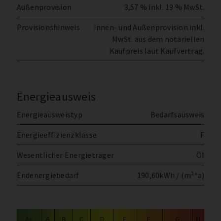
Außenprovision
3,57 % inkl. 19 % MwSt.
Provisionshinweis
Innen- und Außenprovision inkl.
MwSt. aus dem notariellen
Kaufpreis laut Kaufvertrag.
Energieausweis
Energieausweistyp
Bedarfsausweis
Energieeffizienzklasse
F
Wesentlicher Energieträger
Öl
Endenergiebedarf
190,60kWh / (m²*a)
A+
A
B
C
D
E
F
G
H