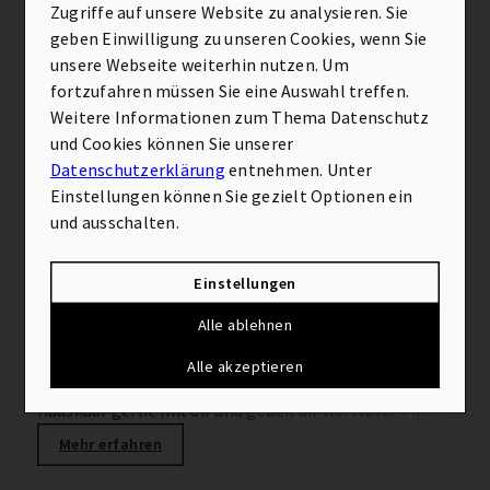
Zugriffe auf unsere Website zu analysieren. Sie
geben Einwilligung zu unseren Cookies, wenn Sie
unsere Webseite weiterhin nutzen. Um
fortzufahren müssen Sie eine Auswahl treffen.
Weitere Informationen zum Thema Datenschutz
und Cookies können Sie unserer
Datenschutzerklärung
entnehmen. Unter
Einstellungen können Sie gezielt Optionen ein
und ausschalten.
Finanzierung Hauskauf – Tipps und
Tricks
D
Einstellungen
E
Ein eigenes Zuhause zu besitzen ist ein Meilenstein im
Alle ablehnen
m
Leben vieler Menschen, der Sicherheit, Stabilität und
v
die Verwirklichung eines langgehegten Traums
Alle akzeptieren
f
bedeutet. Als Makler teilen wir unsere Erfahrung beim
e
Hauskauf gerne mit dir und geben dir wertvolle Tipps
d
für die Finanzierung.
Mehr erfahren
ü