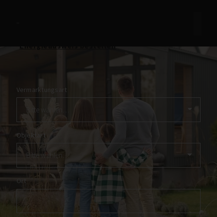
Immobilie finden
Immobilie verkaufen
+49 7452 6311800
Immobilie bewerten
Kontakt aufnehmen
Tippgeber werden
Energieausweis bestellen
Vermarktungsart
Objektart
Ort