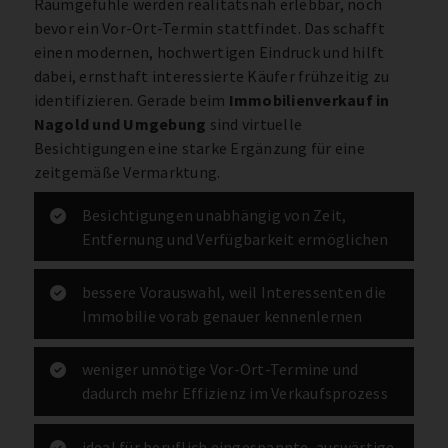
Raumgefühle werden realitätsnah erlebbar, noch
bevor ein Vor-Ort-Termin stattfindet. Das schafft
einen modernen, hochwertigen Eindruck und hilft
dabei, ernsthaft interessierte Käufer frühzeitig zu
identifizieren. Gerade beim
Immobilienverkauf in
Nagold und Umgebung
sind virtuelle
Besichtigungen eine starke Ergänzung für eine
zeitgemäße Vermarktung.
Besichtigungen unabhängig von Zeit,
Entfernung und Verfügbarkeit ermöglichen
bessere Vorauswahl, weil Interessenten die
Immobilie vorab genauer kennenlernen
weniger unnötige Vor-Ort-Termine und
dadurch mehr Effizienz im Verkaufsprozess
ideal für beruflich eingespannte, auswärtige