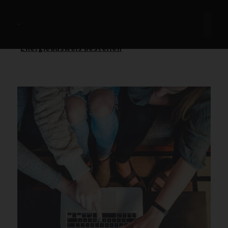
Immobilie finden
Immobilie verkaufen
+49 7452 6311800
Immobilie bewerten
Kontakt aufnehmen
Tippgeber werden
Energieausweis bestellen