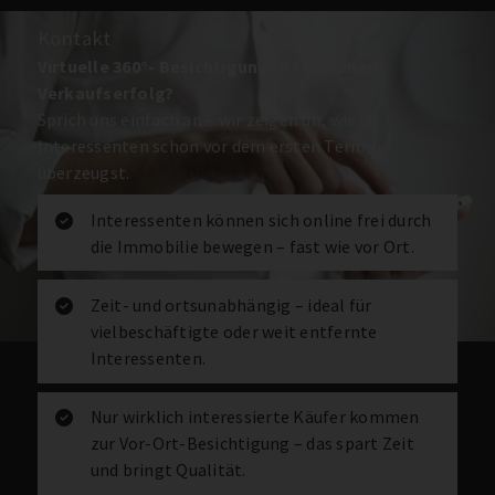
Kontakt
Virtuelle 360°- Besichtigungen für deinen
Verkaufserfolg?
Sprich uns einfach an – wir zeigen dir, wie du
Interessenten schon vor dem ersten Termin
überzeugst.
Interessenten können sich online frei durch
die Immobilie bewegen – fast wie vor Ort.
Zeit- und ortsunabhängig – ideal für
vielbeschäftigte oder weit entfernte
Interessenten.
Nur wirklich interessierte Käufer kommen
zur Vor-Ort-Besichtigung – das spart Zeit
und bringt Qualität.