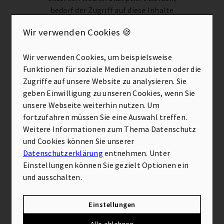
bedarf der Zugriff auf diese Inhalte
keiner manuellen Zustimmung mehr
Wir verwenden Cookies 🍪
Ich stimme zu
Wir verwenden Cookies, um beispielsweise
Funktionen für soziale Medien anzubieten oder die
Zugriffe auf unsere Website zu analysieren. Sie
Deine Ansprechpartner
geben Einwilligung zu unseren Cookies, wenn Sie
Ein Team aus gut ausgebildeten Experten
unsere Webseite weiterhin nutzen. Um
fortzufahren müssen Sie eine Auswahl treffen.
Weitere Informationen zum Thema Datenschutz
Alle ansehen
und Cookies können Sie unserer
Datenschutzerklärung
entnehmen. Unter
Einstellungen können Sie gezielt Optionen ein
und ausschalten.
Einstellungen
Alle ablehnen