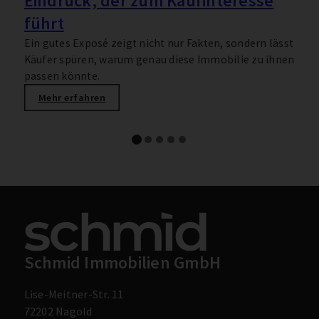
Eindruck, der zum Kaufinteresse
führt
Ein gutes Exposé zeigt nicht nur Fakten, sondern lässt
D
Käufer spüren, warum genau diese Immobilie zu ihnen
i
passen könnte.
Mehr erfahren
Schmid Immobilien GmbH
Lise-Meitner-Str. 11
72202 Nagold