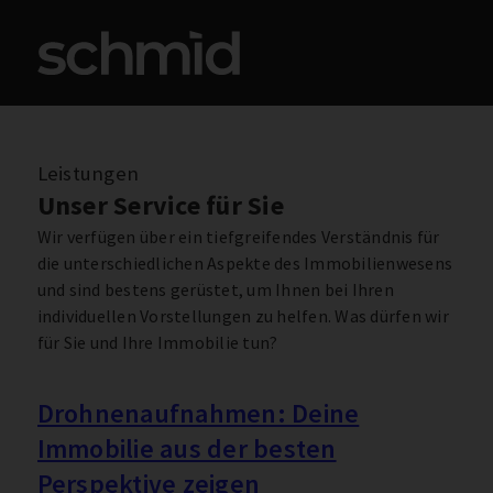
Immobilie finden
Immobilie v
Immobilie bewerten
Tippgeber werden
Energieausweis bestellen
Leistungen
Unser Service für Sie
Wir verfügen über ein tiefgreifendes Verständnis für
die unterschiedlichen Aspekte des Immobilienwesens
und sind bestens gerüstet, um Ihnen bei Ihren
individuellen Vorstellungen zu helfen. Was dürfen wir
für Sie und Ihre Immobilie tun?
Drohnenaufnahmen: Deine
Immobilie aus der besten
Perspektive zeigen