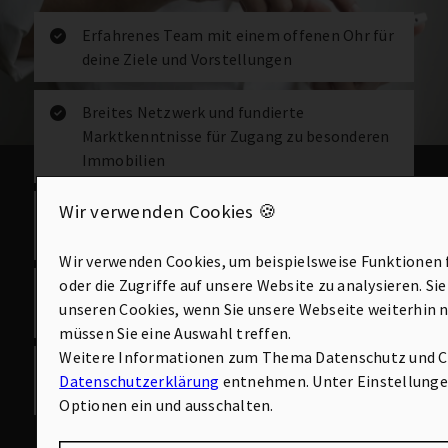
Erfahrenes Team mit einem offenen Ohr für
deine Ziele und Vorstellungen
Breites Netzwerk und fundierte
Marktkenntnisse für Zugang zu besonderen
Immobilien
Wir verwenden Cookies 🍪
Verkauf mit Fokus auf Transparenz,
Vertrauen und bestmögliche Ergebnisse
Wir verwenden Cookies, um beispielsweise Funktionen 
oder die Zugriffe auf unsere Website zu analysieren. Si
Strategien zur gezielten Wertsteigerung und
unseren Cookies, wenn Sie unsere Webseite weiterhin 
optimalen Preisfindung
müssen Sie eine Auswahl treffen.
Weitere Informationen zum Thema Datenschutz und Co
Begleitung von der ersten Bewertung bis
Datenschutzerklärung
entnehmen. Unter Einstellungen
zum erfolgreichen Verkaufsabschluss
Optionen ein und ausschalten.