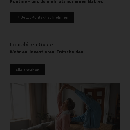
Routine – und du mehr als nur einen Makler.
→ Jetzt Kontakt aufnehmen
Immobilien-Guide
Wohnen. Investieren. Entscheiden.
Alle ansehen
E
L
d
b