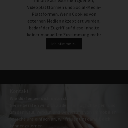
Inhalte aus externen Quellen,
Videoplattformen und Social-Media-
Plattformen. Wenn Cookies von
externen Medien akzeptiert werden,
bedarf der Zugriff auf diese Inhalte
keiner manuellen Zustimmung mehr
Ich stimme zu
Kontakt
Wie dürfen wir dich unterstützen?
Gerne beraten wir dich zu deinen Möglichkeiten rund
um den Kauf, Verkauf und Bewertung von Immobilien.
Spreche uns einfach an, wir freuen uns darauf, dich
kennenzulernen.